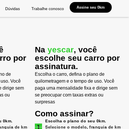
Assine seu 0km
Dúvidas
Trabalhe conosco
ê
Na
yescar
, você
rro por
escolhe seu carro por
assinatura.
ano de
Escolha o carro, defina o plano de
 uso. Você
quilometragem e o tempo de uso. Você
 dirige sem
paga uma mensalidade fixa e dirige sem
as ou
se preocupar com taxas extras ou
surpresas
Como assinar?
u 0km.
Escolha o plano do seu 0km.
ranquia de km
Selecione o modelo, franquia de km