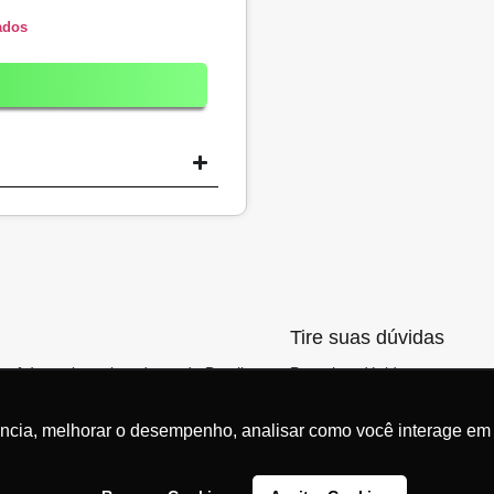
ados
Tire suas dúvidas
ocê às maiores locadoras do Brasil,
Para tirar dúvidas entre em 
hores opções de carro por
via wpp
clicando aqui.
ência, melhorar o desempenho, analisar como você interage em 