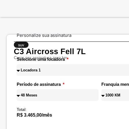
Personalize sua assinatura
SUV
C3 Aircross Fell 7L
Carro por assinatura zero km
Selecione uma locadora
Período de assinatura
Franquia men
Total:
R$ 3.465,00/mês