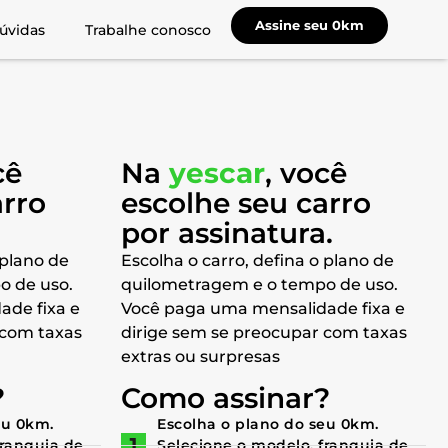
Assine seu 0km
úvidas
Trabalhe conosco
cê
Na
yescar
, você
arro
escolhe seu carro
a
por assinatura.
 plano de
Escolha o carro, defina o plano de
o de uso.
quilometragem e o tempo de uso.
ade fixa e
Você paga uma mensalidade fixa e
 com taxas
dirige sem se preocupar com taxas
extras ou surpresas
?
Como assinar?
eu 0km.
Escolha o plano do seu 0km.
franquia de
Selecione o modelo, franquia de