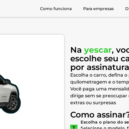
Como funciona
Para empresas
D
Na
yescar
, vo
escolhe seu c
por assinatur
Escolha o carro, defina o
quilometragem e o temp
Você paga uma mensalid
dirige sem se preocupar
extras ou surpresas
Como assinar
Escolha o plano do s
Selecione o modelo, 