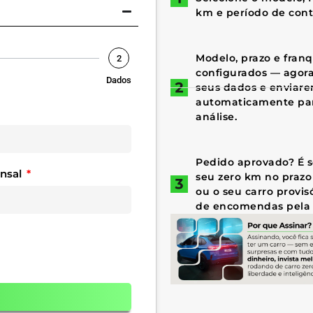
km e período de cont
Modelo, prazo e fran
2
configurados — agora 
Dados
seus dados e enviar
automaticamente par
análise.
Pedido aprovado? É só
ensal
seu zero km no prazo
ou o seu carro provis
de encomendas pela 