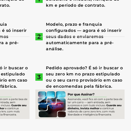
rato.
km e período de contrato.
quia
Modelo, prazo e franquia
é só inserir
configurados — agora é só inserir
emos
seus dados e enviaremos
a a pré-
automaticamente para a pré-
análise.
 ir buscar o
Pedido aprovado? É só ir buscar o
 estipulado
seu zero km no prazo estipulado
ório em caso
ou o seu carro provisório em caso
fábrica.
de encomendas pela fábrica.