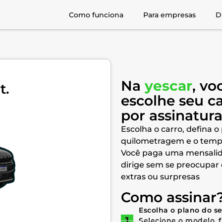
Como funciona
Para empresas
D
Na
yescar
, vo
t.
escolhe seu c
por assinatur
Escolha o carro, defina o
quilometragem e o temp
Você paga uma mensalid
dirige sem se preocupar
extras ou surpresas
Como assinar
Escolha o plano do s
Selecione o modelo, 