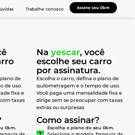
Assine seu 0km
úvidas
Trabalhe conosco
cê
Na
yescar
, você
arro
escolhe seu carro
a
por assinatura.
 plano de
Escolha o carro, defina o plano de
o de uso.
quilometragem e o tempo de uso.
ade fixa e
Você paga uma mensalidade fixa e
 com taxas
dirige sem se preocupar com taxas
extras ou surpresas
?
Como assinar?
eu 0km.
Escolha o plano do seu 0km.
franquia de
Selecione o modelo, franquia de