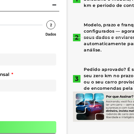
km e período de cont
Modelo, prazo e fran
2
configurados — agora 
Dados
seus dados e enviar
automaticamente par
análise.
Pedido aprovado? É só
ensal
seu zero km no prazo
ou o seu carro provis
de encomendas pela 