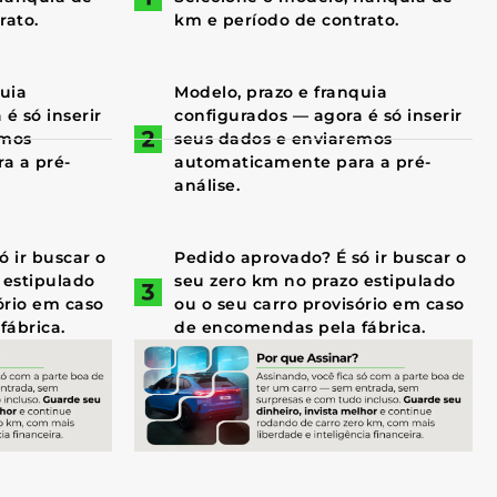
rato.
km e período de contrato.
quia
Modelo, prazo e franquia
é só inserir
configurados — agora é só inserir
emos
seus dados e enviaremos
a a pré-
automaticamente para a pré-
análise.
 ir buscar o
Pedido aprovado? É só ir buscar o
 estipulado
seu zero km no prazo estipulado
ório em caso
ou o seu carro provisório em caso
fábrica.
de encomendas pela fábrica.