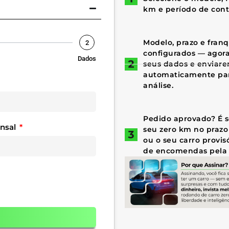
km e período de cont
Modelo, prazo e fran
2
configurados — agora 
Dados
seus dados e enviar
automaticamente par
análise.
Pedido aprovado? É só
ensal
seu zero km no prazo
ou o seu carro provis
de encomendas pela 