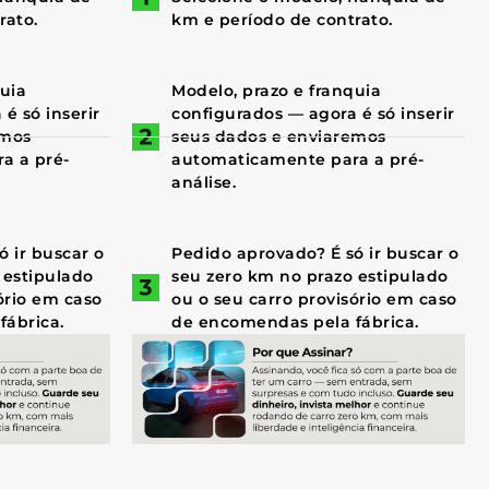
rato.
km e período de contrato.
quia
Modelo, prazo e franquia
é só inserir
configurados — agora é só inserir
emos
seus dados e enviaremos
a a pré-
automaticamente para a pré-
análise.
 ir buscar o
Pedido aprovado? É só ir buscar o
 estipulado
seu zero km no prazo estipulado
ório em caso
ou o seu carro provisório em caso
fábrica.
de encomendas pela fábrica.