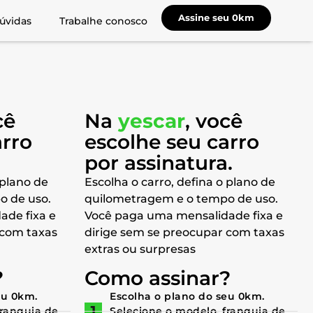
Assine seu 0km
úvidas
Trabalhe conosco
cê
Na
yescar
, você
arro
escolhe seu carro
a
por assinatura.
 plano de
Escolha o carro, defina o plano de
o de uso.
quilometragem e o tempo de uso.
ade fixa e
Você paga uma mensalidade fixa e
 com taxas
dirige sem se preocupar com taxas
extras ou surpresas
?
Como assinar?
eu 0km.
Escolha o plano do seu 0km.
franquia de
Selecione o modelo, franquia de