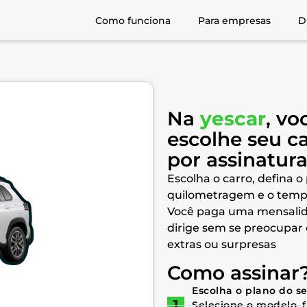
Como funciona
Para empresas
D
Na
yescar
, vo
escolhe seu c
por assinatur
Escolha o carro, defina o
quilometragem e o temp
Você paga uma mensalid
dirige sem se preocupar
extras ou surpresas
Como assinar
Escolha o plano do s
Selecione o modelo, 