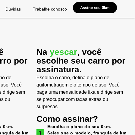
Assine seu 0km
Dúvidas
Trabalhe conosco
ê
Na
yescar
, você
rro por
escolhe seu carro por
assinatura.
ano de
Escolha o carro, defina o plano de
 uso. Você
quilometragem e o tempo de uso. Você
 dirige sem
paga uma mensalidade fixa e dirige sem
as ou
se preocupar com taxas extras ou
surpresas
Como assinar?
u 0km.
Escolha o plano do seu 0km.
ranquia de km
Selecione o modelo, franquia de km