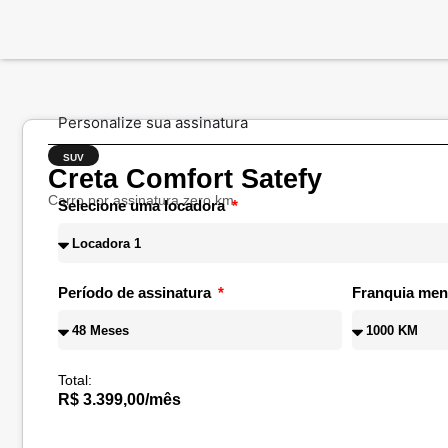
Personalize sua assinatura
SUV
Creta Comfort Satefy
Carro por assinatura zero km
Selecione uma locadora
Período de assinatura
Franquia men
Total:
R$ 3.399,00/mês