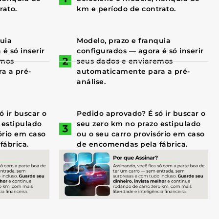
rato.
km e período de contrato.
quia
Modelo, prazo e franquia
é só inserir
configurados — agora é só inserir
emos
seus dados e enviaremos
a a pré-
automaticamente para a pré-
análise.
 ir buscar o
Pedido aprovado? É só ir buscar o
 estipulado
seu zero km no prazo estipulado
ório em caso
ou o seu carro provisório em caso
fábrica.
de encomendas pela fábrica.