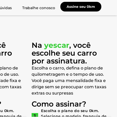
Assine seu 0km
úvidas
Trabalhe conosco
cê
Na
yescar
, você
arro
escolhe seu carro
a
por assinatura.
 plano de
Escolha o carro, defina o plano de
o de uso.
quilometragem e o tempo de uso.
ade fixa e
Você paga uma mensalidade fixa e
 com taxas
dirige sem se preocupar com taxas
extras ou surpresas
?
Como assinar?
eu 0km.
Escolha o plano do seu 0km.
franquia de
Selecione o modelo, franquia de