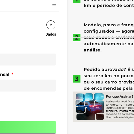
km e período de cont
Modelo, prazo e fran
2
configurados — agora 
Dados
seus dados e enviar
automaticamente par
análise.
Pedido aprovado? É só
ensal
seu zero km no prazo
ou o seu carro provis
de encomendas pela 