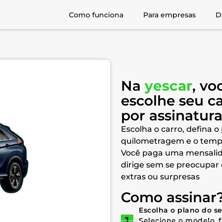
Como funciona
Para empresas
D
Na
yescar
, vo
escolhe seu c
por assinatur
Escolha o carro, defina o
quilometragem e o temp
Você paga uma mensalid
dirige sem se preocupar
extras ou surpresas
Como assinar
Escolha o plano do s
Selecione o modelo, 