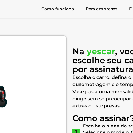
Como funciona
Para empresas
D
Na
yescar
, vo
escolhe seu c
por assinatur
Escolha o carro, defina o
quilometragem e o temp
Você paga uma mensalid
dirige sem se preocupar
extras ou surpresas
Como assinar
Escolha o plano do s
Selecione o modelo, 