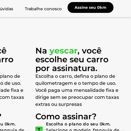
Assine seu 0km
úvidas
Trabalhe conosco
cê
Na
yescar
, você
arro
escolhe seu carro
a
por assinatura.
 plano de
Escolha o carro, defina o plano de
o de uso.
quilometragem e o tempo de uso.
ade fixa e
Você paga uma mensalidade fixa e
 com taxas
dirige sem se preocupar com taxas
extras ou surpresas
?
Como assinar?
eu 0km.
Escolha o plano do seu 0km.
franquia de
Selecione o modelo, franquia de