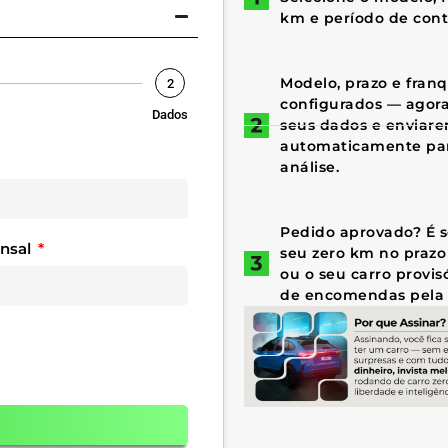
km e período de cont
Modelo, prazo e fran
2
configurados — agora 
Dados
seus dados e enviar
automaticamente par
análise.
Pedido aprovado? É só
ensal
seu zero km no prazo
ou o seu carro provis
de encomendas pela 