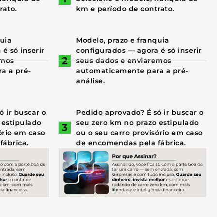
rato.
km e período de contrato.
quia
Modelo, prazo e franquia
é só inserir
configurados — agora é só inserir
emos
seus dados e enviaremos
a a pré-
automaticamente para a pré-
análise.
 ir buscar o
Pedido aprovado? É só ir buscar o
 estipulado
seu zero km no prazo estipulado
ório em caso
ou o seu carro provisório em caso
fábrica.
de encomendas pela fábrica.