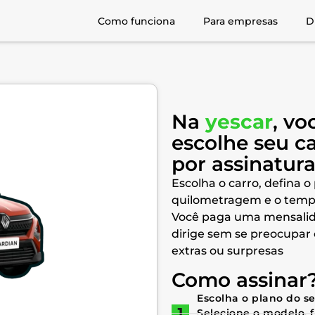
Como funciona
Para empresas
D
Na
yescar
, vo
escolhe seu c
por assinatur
Escolha o carro, defina o
quilometragem e o temp
Você paga uma mensalid
dirige sem se preocupar
extras ou surpresas
Como assinar
Escolha o plano do s
Selecione o modelo, 