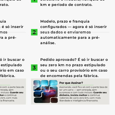
rato.
km e período de contrato.
quia
Modelo, prazo e franquia
é só inserir
configurados — agora é só inserir
emos
seus dados e enviaremos
a a pré-
automaticamente para a pré-
análise.
 ir buscar o
Pedido aprovado? É só ir buscar o
 estipulado
seu zero km no prazo estipulado
ório em caso
ou o seu carro provisório em caso
fábrica.
de encomendas pela fábrica.