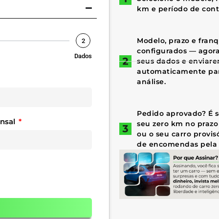
km e período de cont
Modelo, prazo e fran
2
configurados — agora 
Dados
seus dados e enviar
automaticamente par
análise.
Pedido aprovado? É só
ensal
seu zero km no prazo
ou o seu carro provis
de encomendas pela 