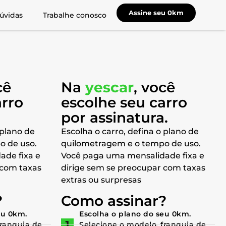
Assine seu 0km
úvidas
Trabalhe conosco
cê
Na
yescar
, você
arro
escolhe seu carro
a
por assinatura.
 plano de
Escolha o carro, defina o plano de
o de uso.
quilometragem e o tempo de uso.
ade fixa e
Você paga uma mensalidade fixa e
 com taxas
dirige sem se preocupar com taxas
extras ou surpresas
?
Como assinar?
eu 0km.
Escolha o plano do seu 0km.
franquia de
Selecione o modelo, franquia de