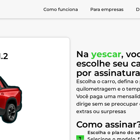
Como funciona
Para empresas
D
Na
yescar
, vo
.2
escolhe seu c
por assinatur
Escolha o carro, defina o
quilometragem e o temp
Você paga uma mensalid
dirige sem se preocupar
extras ou surpresas
Como assinar
Escolha o plano do s
Selecione o modelo, 