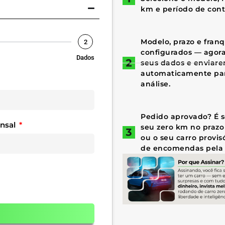
km e período de cont
Modelo, prazo e fran
2
configurados — agora 
Dados
seus dados e enviar
automaticamente par
análise.
Pedido aprovado? É só
ensal
seu zero km no prazo
ou o seu carro provis
de encomendas pela 