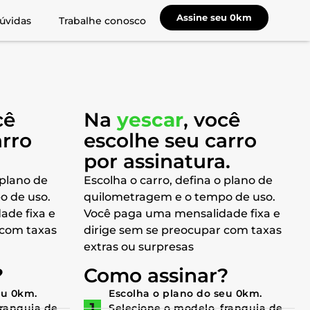
Assine seu 0km
úvidas
Trabalhe conosco
cê
Na
yescar
, você
arro
escolhe seu carro
a
por assinatura.
 plano de
Escolha o carro, defina o plano de
o de uso.
quilometragem e o tempo de uso.
ade fixa e
Você paga uma mensalidade fixa e
 com taxas
dirige sem se preocupar com taxas
extras ou surpresas
?
Como assinar?
eu 0km.
Escolha o plano do seu 0km.
franquia de
Selecione o modelo, franquia de