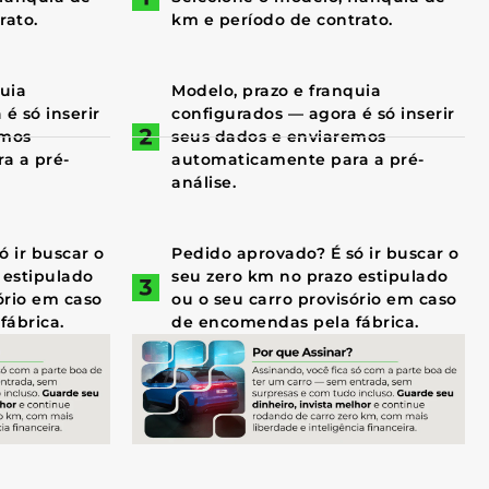
rato.
km e período de contrato.
quia
Modelo, prazo e franquia
é só inserir
configurados — agora é só inserir
emos
seus dados e enviaremos
a a pré-
automaticamente para a pré-
análise.
 ir buscar o
Pedido aprovado? É só ir buscar o
 estipulado
seu zero km no prazo estipulado
ório em caso
ou o seu carro provisório em caso
fábrica.
de encomendas pela fábrica.