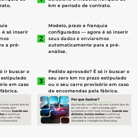
rato.
km e período de contrato.
quia
Modelo, prazo e franquia
é só inserir
configurados — agora é só inserir
emos
seus dados e enviaremos
a a pré-
automaticamente para a pré-
análise.
 ir buscar o
Pedido aprovado? É só ir buscar o
 estipulado
seu zero km no prazo estipulado
ório em caso
ou o seu carro provisório em caso
fábrica.
de encomendas pela fábrica.