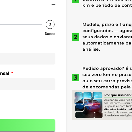
km e período de cont
Modelo, prazo e fran
2
configurados — agora 
Dados
seus dados e enviar
automaticamente par
análise.
Pedido aprovado? É só
ensal
seu zero km no prazo
ou o seu carro provis
de encomendas pela 