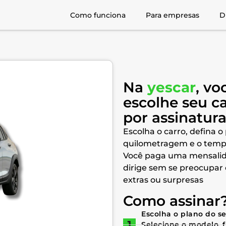
Como funciona
Para empresas
D
Na
yescar
, vo
escolhe seu c
por assinatur
Escolha o carro, defina o
quilometragem e o temp
Você paga uma mensalid
dirige sem se preocupar
extras ou surpresas
Como assinar
Escolha o plano do s
Selecione o modelo, 