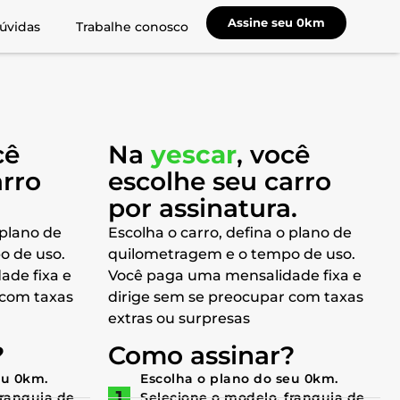
Assine seu 0km
úvidas
Trabalhe conosco
cê
Na
yescar
, você
arro
escolhe seu carro
a
por assinatura.
 plano de
Escolha o carro, defina o plano de
o de uso.
quilometragem e o tempo de uso.
ade fixa e
Você paga uma mensalidade fixa e
 com taxas
dirige sem se preocupar com taxas
extras ou surpresas
?
Como assinar?
eu 0km.
Escolha o plano do seu 0km.
franquia de
Selecione o modelo, franquia de