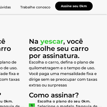
Assine seu 0km
úvidas
Trabalhe conosco
cê
Na
yescar
, você
arro
escolhe seu carro
a
por assinatura.
 plano de
Escolha o carro, defina o plano de
o de uso.
quilometragem e o tempo de uso.
ade fixa e
Você paga uma mensalidade fixa e
 com taxas
dirige sem se preocupar com taxas
extras ou surpresas
?
Como assinar?
eu 0km.
Escolha o plano do seu 0km.
franquia de
Selecione o modelo, franquia de