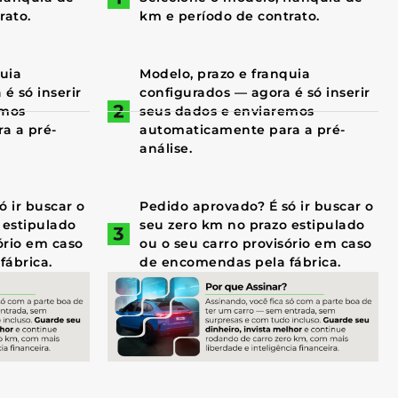
rato.
km e período de contrato.
quia
Modelo, prazo e franquia
é só inserir
configurados — agora é só inserir
emos
seus dados e enviaremos
a a pré-
automaticamente para a pré-
análise.
 ir buscar o
Pedido aprovado? É só ir buscar o
 estipulado
seu zero km no prazo estipulado
ório em caso
ou o seu carro provisório em caso
fábrica.
de encomendas pela fábrica.