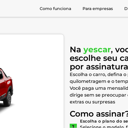
Como funciona
Para empresas
D
Na
yescar
, vo
escolhe seu c
por assinatur
Escolha o carro, defina o
quilometragem e o temp
Você paga uma mensalid
dirige sem se preocupar
extras ou surpresas
Como assinar
Escolha o plano do s
Selecione o modelo, 