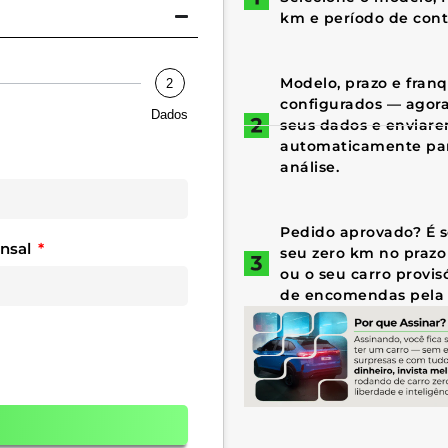
km e período de cont
Modelo, prazo e fran
2
configurados — agora 
Dados
seus dados e enviar
automaticamente par
análise.
Pedido aprovado? É só
ensal
seu zero km no prazo
ou o seu carro provis
de encomendas pela 