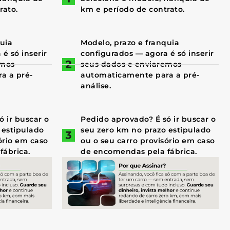
rato.
km e período de contrato.
quia
Modelo, prazo e franquia
é só inserir
configurados — agora é só inserir
emos
seus dados e enviaremos
a a pré-
automaticamente para a pré-
análise.
 ir buscar o
Pedido aprovado? É só ir buscar o
 estipulado
seu zero km no prazo estipulado
ório em caso
ou o seu carro provisório em caso
fábrica.
de encomendas pela fábrica.