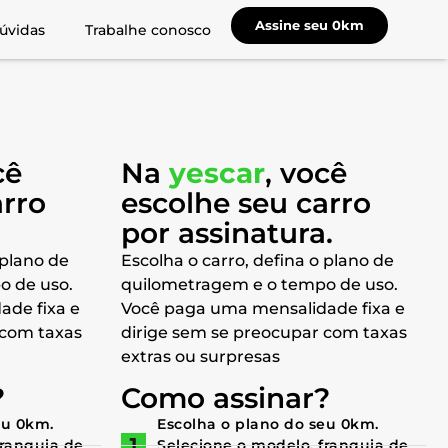
Assine seu 0km
úvidas
Trabalhe conosco
cê
Na
yescar
, você
arro
escolhe seu carro
a
por assinatura.
 plano de
Escolha o carro, defina o plano de
o de uso.
quilometragem e o tempo de uso.
ade fixa e
Você paga uma mensalidade fixa e
 com taxas
dirige sem se preocupar com taxas
extras ou surpresas
?
Como assinar?
eu 0km.
Escolha o plano do seu 0km.
franquia de
Selecione o modelo, franquia de