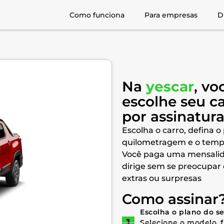
Como funciona
Para empresas
D
Na
yescar
, vo
escolhe seu c
por assinatur
Escolha o carro, defina o
quilometragem e o temp
Você paga uma mensalid
dirige sem se preocupar
extras ou surpresas
Como assinar
Escolha o plano do s
Selecione o modelo, 