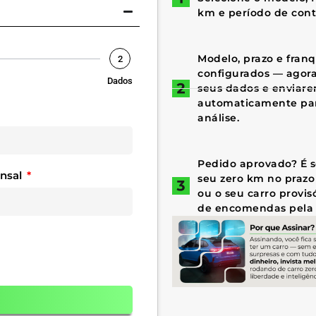
km e período de cont
Modelo, prazo e fran
2
configurados — agora 
Dados
seus dados e enviar
automaticamente par
análise.
Pedido aprovado? É só
ensal
seu zero km no prazo
ou o seu carro provis
de encomendas pela 