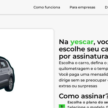
Como funciona
Para empresas
D
Na
yescar
, vo
escolhe seu c
por assinatur
Escolha o carro, defina o
quilometragem e o temp
Você paga uma mensalid
dirige sem se preocupar
extras ou surpresas
Como assinar
Escolha o plano do s
Selecione o modelo, 