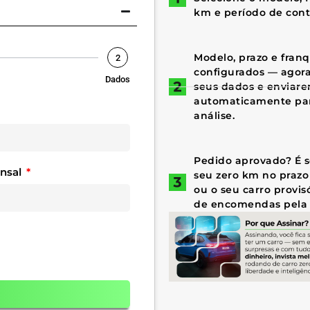
km e período de cont
Modelo, prazo e fran
2
configurados — agora 
Dados
seus dados e enviar
automaticamente par
análise.
Pedido aprovado? É só
ensal
seu zero km no prazo
ou o seu carro provis
de encomendas pela 