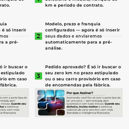
rato.
km e período de contrato.
quia
Modelo, prazo e franquia
é só inserir
configurados — agora é só inserir
emos
seus dados e enviaremos
a a pré-
automaticamente para a pré-
análise.
 ir buscar o
Pedido aprovado? É só ir buscar o
 estipulado
seu zero km no prazo estipulado
ório em caso
ou o seu carro provisório em caso
fábrica.
de encomendas pela fábrica.