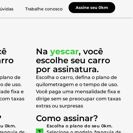
Assine seu 0km
úvidas
Trabalhe conosco
cê
Na
yescar
, você
arro
escolhe seu carro
a
por assinatura.
 plano de
Escolha o carro, defina o plano de
o de uso.
quilometragem e o tempo de uso.
ade fixa e
Você paga uma mensalidade fixa e
 com taxas
dirige sem se preocupar com taxas
extras ou surpresas
?
Como assinar?
eu 0km.
Escolha o plano do seu 0km.
franquia de
Selecione o modelo, franquia de