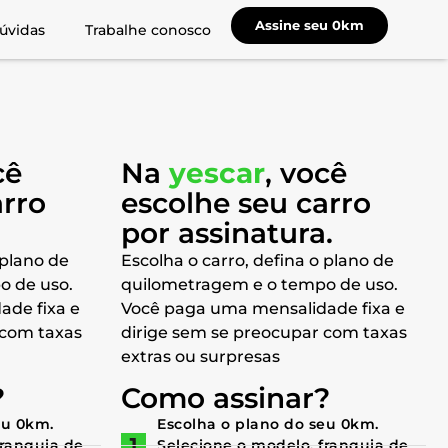
Assine seu 0km
úvidas
Trabalhe conosco
cê
Na
yescar
, você
arro
escolhe seu carro
a
por assinatura.
 plano de
Escolha o carro, defina o plano de
o de uso.
quilometragem e o tempo de uso.
ade fixa e
Você paga uma mensalidade fixa e
 com taxas
dirige sem se preocupar com taxas
extras ou surpresas
?
Como assinar?
eu 0km.
Escolha o plano do seu 0km.
franquia de
Selecione o modelo, franquia de