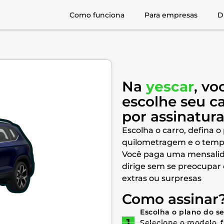
Como funciona
Para empresas
D
Na
yescar
, vo
escolhe seu c
por assinatur
Escolha o carro, defina o
quilometragem e o temp
Você paga uma mensalid
dirige sem se preocupar
extras ou surpresas
Como assinar
Escolha o plano do s
Selecione o modelo, 