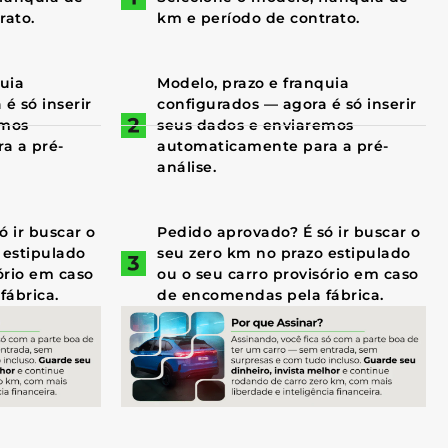
rato.
km e período de contrato.
quia
Modelo, prazo e franquia
é só inserir
configurados — agora é só inserir
emos
seus dados e enviaremos
a a pré-
automaticamente para a pré-
análise.
 ir buscar o
Pedido aprovado? É só ir buscar o
 estipulado
seu zero km no prazo estipulado
ório em caso
ou o seu carro provisório em caso
fábrica.
de encomendas pela fábrica.