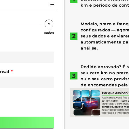
km e período de cont
Modelo, prazo e fran
2
configurados — agora 
Dados
seus dados e enviar
automaticamente par
análise.
Pedido aprovado? É só
ensal
seu zero km no prazo
ou o seu carro provis
de encomendas pela 