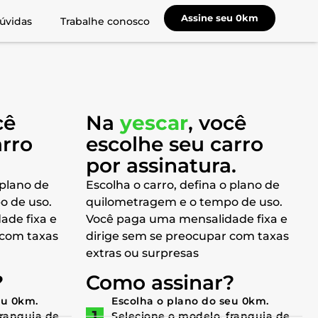
Assine seu 0km
úvidas
Trabalhe conosco
cê
Na
yescar
, você
arro
escolhe seu carro
a
por assinatura.
 plano de
Escolha o carro, defina o plano de
o de uso.
quilometragem e o tempo de uso.
ade fixa e
Você paga uma mensalidade fixa e
 com taxas
dirige sem se preocupar com taxas
extras ou surpresas
?
Como assinar?
eu 0km.
Escolha o plano do seu 0km.
franquia de
Selecione o modelo, franquia de