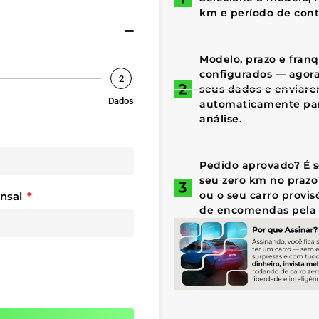
km e período de cont
Modelo, prazo e fran
configurados — agora 
2
seus dados e enviar
Dados
automaticamente par
análise.
Pedido aprovado? É só
seu zero km no prazo
ou o seu carro provis
ensal
de encomendas pela 