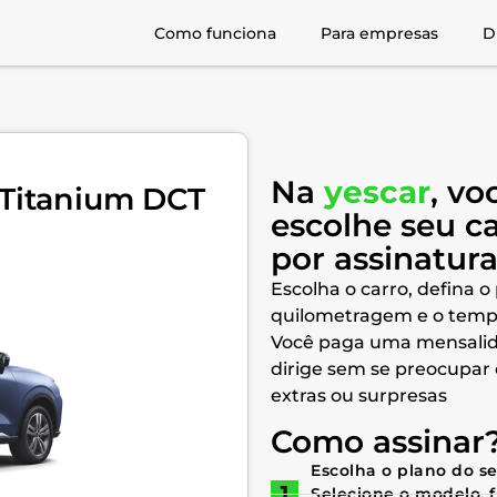
Como funciona
Para empresas
D
Na
yescar
, vo
I Titanium DCT
escolhe seu c
por assinatur
Escolha o carro, defina o
quilometragem e o temp
Você paga uma mensalid
dirige sem se preocupar
extras ou surpresas
Como assinar
Escolha o plano do s
Selecione o modelo, 