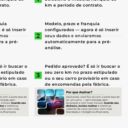
rato.
km e período de contrato.
quia
Modelo, prazo e franquia
é só inserir
configurados — agora é só inserir
emos
seus dados e enviaremos
a a pré-
automaticamente para a pré-
análise.
 ir buscar o
Pedido aprovado? É só ir buscar o
 estipulado
seu zero km no prazo estipulado
ório em caso
ou o seu carro provisório em caso
fábrica.
de encomendas pela fábrica.