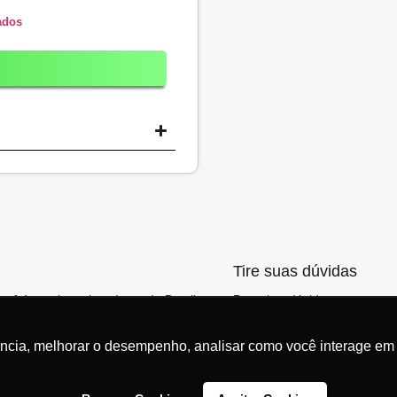
ados
Tire suas dúvidas
ocê às maiores locadoras do Brasil,
Para tirar dúvidas entre em 
hores opções de carro por
via wpp
clicando aqui.
ência, melhorar o desempenho, analisar como você interage em 