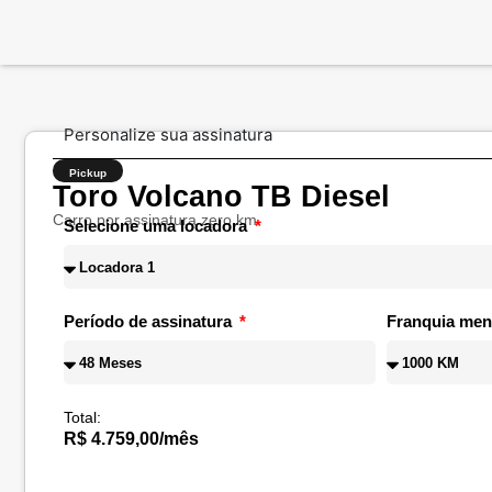
Personalize sua assinatura
Pickup
Toro Volcano TB Diesel
Carro por assinatura zero km
Selecione uma locadora
Período de assinatura
Franquia men
Total:
R$ 4.759,00/mês