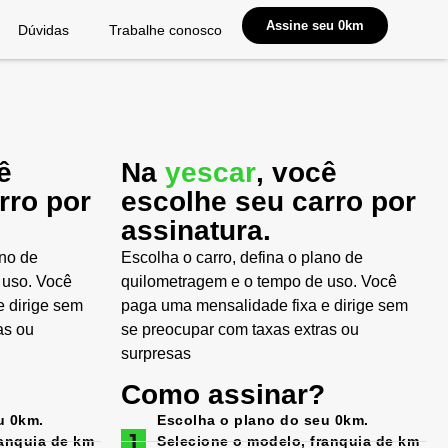
Assine seu 0km
Dúvidas
Trabalhe conosco
ê
Na
yescar
, você
rro por
escolhe seu carro por
assinatura.
ano de
Escolha o carro, defina o plano de
 uso. Você
quilometragem e o tempo de uso. Você
 dirige sem
paga uma mensalidade fixa e dirige sem
as ou
se preocupar com taxas extras ou
surpresas
Como assinar?
u 0km.
Escolha o plano do seu 0km.
ranquia de km
Selecione o modelo, franquia de km