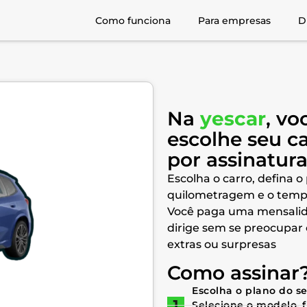
Como funciona
Para empresas
D
Na
yescar
, vo
escolhe seu c
por assinatur
Escolha o carro, defina o
quilometragem e o temp
Você paga uma mensalid
dirige sem se preocupar
extras ou surpresas
Como assinar
Escolha o plano do s
Selecione o modelo, 