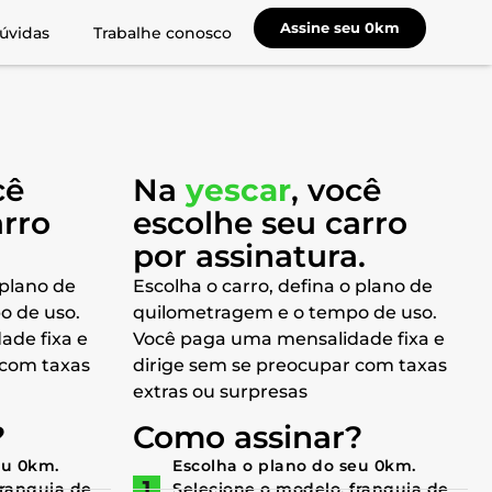
Assine seu 0km
úvidas
Trabalhe conosco
cê
Na
yescar
, você
arro
escolhe seu carro
a
por assinatura.
 plano de
Escolha o carro, defina o plano de
o de uso.
quilometragem e o tempo de uso.
ade fixa e
Você paga uma mensalidade fixa e
 com taxas
dirige sem se preocupar com taxas
extras ou surpresas
?
Como assinar?
eu 0km.
Escolha o plano do seu 0km.
franquia de
Selecione o modelo, franquia de