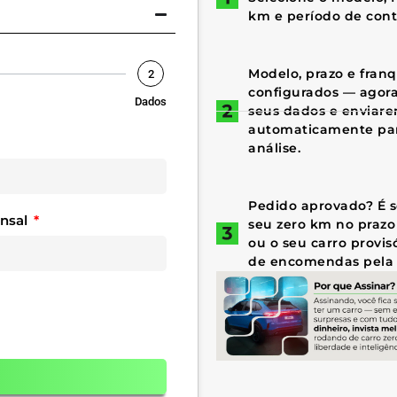
km e período de cont
Modelo, prazo e fran
2
configurados — agora 
Dados
seus dados e enviar
automaticamente par
análise.
Pedido aprovado? É só
ensal
seu zero km no prazo
ou o seu carro provis
de encomendas pela 