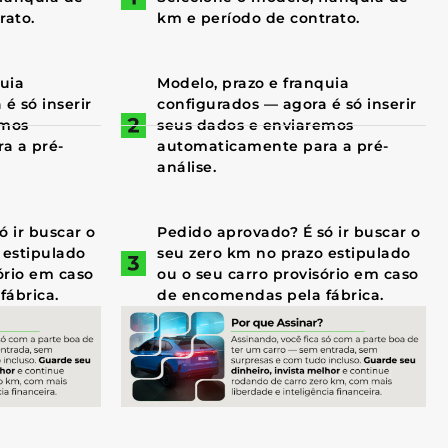
rato.
km e período de contrato.
quia
Modelo, prazo e franquia
é só inserir
configurados — agora é só inserir
emos
seus dados e enviaremos
a a pré-
automaticamente para a pré-
análise.
 ir buscar o
Pedido aprovado? É só ir buscar o
 estipulado
seu zero km no prazo estipulado
ório em caso
ou o seu carro provisório em caso
fábrica.
de encomendas pela fábrica.